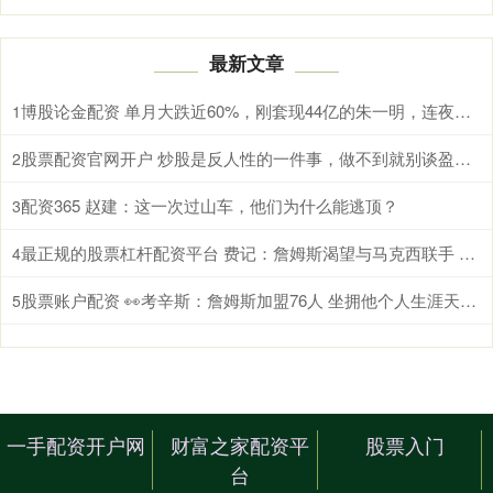
最新文章
博股论金配资 单月大跌近60%，刚套现44亿的朱一明，连夜抛出30亿护盘
1
股票配资官网开户 炒股是反人性的一件事，做不到就别谈盈利！
2
配资365 赵建：这一次过山车，他们为什么能逃顶？
3
最正规的股票杠杆配资平台 费记：詹姆斯渴望与马克西联手 也喜欢76人的队史底蕴和热情球迷
4
股票账户配资 👀考辛斯：詹姆斯加盟76人 坐拥他个人生涯天赋最强阵容班底
5
一手配资开户网
财富之家配资平
股票入门
台