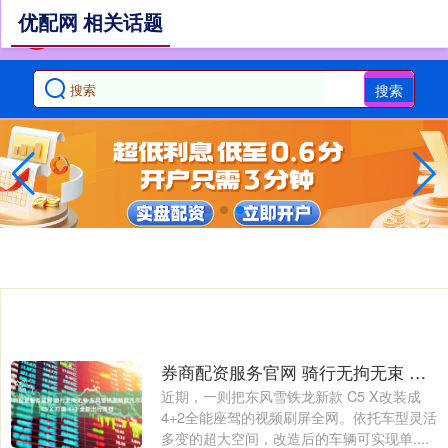
优配网 相关话题
搜索
券商配资服务官网 骑行无拘无束 东风雪铁龙新款凡尔赛 C5 X 打造 4+2 全能出行搭档
近期，一则把东风雪铁龙新款 C5 X改装成
4+2全能座驾的视频刷屏全网。依托车型灵活
多变的超大空间，改造后的车辆可实现单....