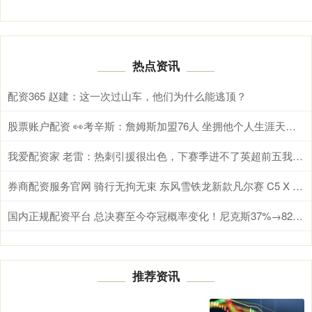
热点资讯
配资365 赵建：这一次过山车，他们为什么能逃顶？
股票账户配资 👀考辛斯：詹姆斯加盟76人 坐拥他个人生涯天赋最强阵容班底
我爱配资家 老雷：热刺引援很出色，下赛季进不了英超前五我反而会意外
券商配资服务官网 骑行无拘无束 东风雪铁龙新款凡尔赛 C5 X 打造 4+2 全能出行搭档
国内正规配资平台 总决赛至今夺冠概率变化！尼克斯37%→82% G4半场落后时为53%
推荐资讯