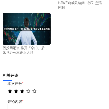
HAWE哈威限速阀_液压_型号_
控制
股投网配资 推开「窄门」后，
讯飞办公本走上大路
相关评论
本文评分
*
评论内容
*