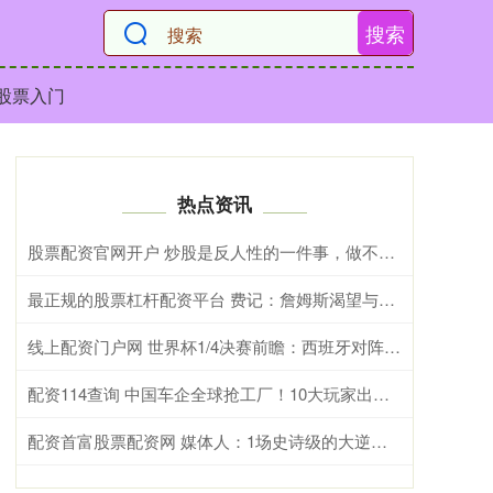
搜索
股票入门
热点资讯
股票配资官网开户 炒股是反人性的一件事，做不到就别谈盈利！
最正规的股票杠杆配资平台 费记：詹姆斯渴望与马克西联手 也喜欢76人的队史底蕴和热情球迷
线上配资门户网 世界杯1/4决赛前瞻：西班牙对阵比利时，欧洲红色对决
配资114查询 中国车企全球抢工厂！10大玩家出海攻势拉满，国产车大航海时代来了
配资首富股票配资网 媒体人：1场史诗级的大逆转 显得几十万刀的尼克斯门票极具性价比