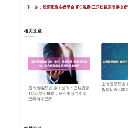
下一篇：
股票配资实盘平台 IPO观察|三只松鼠递表港交
相关文章
上海股票配资 
股市策略配资 壕！世体：巴黎愿超
货盘初跌0.09
1亿欧签小蜘蛛，马竞更倾向卖给
巴黎而非巴萨