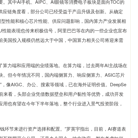
其中AI手机、AIPC、AI眼镜等消费电子板块是面向TOC的
从供应链角度看，部分公司已经受益于产品升级及创新。从确定
，受模型性能和核心芯片性能、供应问题影响，国内算力产业发展相
GPU性能表现也传来积极信号，阿里巴巴等在内的一些企业也宣布
前美国投入规模仍然远大于中国，中国算力相关公司将迎来需
算力端和应用端的业绩落地。在算力端，过去两年AI主战场在
。但今年情况不同，国内端侧算力、响应侧算力、ASIC芯片
，像AIGC、办公、搜索等领域，已在海外证明价值。DeepSe
当前来看，头部企业凭借数据壁垒和用户黏性等优势，成功开发
应用也有望在今年下半年落地，整个行业进入景气投资阶段，
环节来进行资产选择和配置。”罗英宇指出，目前，AI赛道表